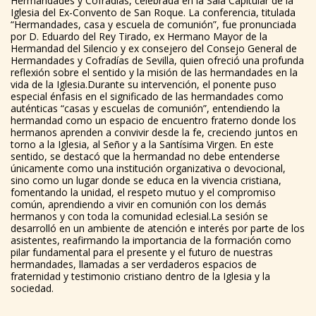
Hermandades y Cofradías, celebrada en la Sala Capitular de la
Iglesia del Ex-Convento de San Roque. La conferencia, titulada
“Hermandades, casa y escuela de comunión”, fue pronunciada
por D. Eduardo del Rey Tirado, ex Hermano Mayor de la
Hermandad del Silencio y ex consejero del Consejo General de
Hermandades y Cofradías de Sevilla, quien ofreció una profunda
reflexión sobre el sentido y la misión de las hermandades en la
vida de la Iglesia.Durante su intervención, el ponente puso
especial énfasis en el significado de las hermandades como
auténticas “casas y escuelas de comunión”, entendiendo la
hermandad como un espacio de encuentro fraterno donde los
hermanos aprenden a convivir desde la fe, creciendo juntos en
torno a la Iglesia, al Señor y a la Santísima Virgen. En este
sentido, se destacó que la hermandad no debe entenderse
únicamente como una institución organizativa o devocional,
sino como un lugar donde se educa en la vivencia cristiana,
fomentando la unidad, el respeto mutuo y el compromiso
común, aprendiendo a vivir en comunión con los demás
hermanos y con toda la comunidad eclesial.La sesión se
desarrolló en un ambiente de atención e interés por parte de los
asistentes, reafirmando la importancia de la formación como
pilar fundamental para el presente y el futuro de nuestras
hermandades, llamadas a ser verdaderos espacios de
fraternidad y testimonio cristiano dentro de la Iglesia y la
sociedad.